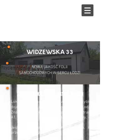
WIDZEWSKA 33
PRZYCIEMNIANIE SZYB • REKLAMA •
FOLIE OKIENNE I SAMOCHODOWE
WIDZEWSKA 33
NOWA JAKOŚĆ FOLII
SAMOCHODOWYCH W SERCU ŁODZI
ŚWIETNA LOKALIZACJA, ŁATWY DOJAZD
Lokal przy trasie WZ sprawia, że szybko
dojedziesz tu z dowolnego miejsca Łodzi.
Znajdujemy się 6 minut od zjazdu z autostrady
A1. 1h 15 minut autem z granicy Warszawy.
Jesteśmy nieopodal stadionu Widzewa, na
przeciwko wyjazdu z Tesco.