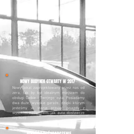
NOWY BUDYNEK OTWARTY W 2017
Nowy lokal zaprojektowany przez nas od
zera, tak by był idealnym miejscem do
obsługi Ciebie i Twojego auta. Posiadamy
dwa duże, wysokie garaże, dzięki którym
jesteśmy w stanie przyjąć pojazdy z
wysokim nadwoziem jak auta dostawcze
czy busy.
JAKOŚĆ I DOŚWIADCZENIE