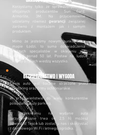
Korzystamy tylko ze sprawdzonych folii
oficjalnych producentów Sun Gard,
Armorlite, 3M. Na przyciemnienie
udzielamy również
gwarancji
związanej
zarówno z montażem jak i samym
produktem.
Mimo że jesteśmy nowym punktem na
mapie Łodzi, to suma doświadczenia
naszych specjalistów w oklejaniu aut
wynosi ponad 50 lat. Postaw na ludzi,
którzy o foliach wiedzą wszystko.
BEZPIECZEŃSTWO I WYGODA
Twoje auto jest bacznie strzeżone przez
monitoring oraz firmy ochroniarskie.
W przeciwieństwie do wielu konkurentów
posiadamy duży parking.
W oczekiwaniu na wydanie auta
(przyciemnianie trwa ok 2,5 h) możesz
odwiedzić Tesco lub zostać u nas i skorzystać
z darmowego Wi Fi i letniego ogródka.